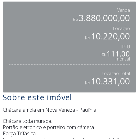
Venda
3.880.000,00
R$
Locação
10.220,00
R$
IPTU
111,00
R$
mensal
Locação Total
10.331,00
R$
Sobre este imóvel
Chácara ampla em Nova Veneza - Paulínia
Chácara toda murada.
Portão eletrônico e porteiro com câmera.
Força Trifásica.