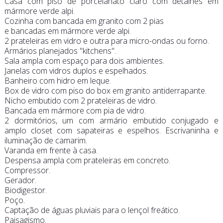
Casa com piso de porcelanato claro com detalhes em
mármore verde alpi.
Cozinha com bancada em granito com 2 pias
e bancadas em mármore verde alpi.
2 prateleiras em vidro e outra para micro-ondas ou forno.
Armários planejados "kitchens".
Sala ampla com espaço para dois ambientes.
Janelas com vidros duplos e espelhados.
Banheiro com hidro em leque.
Box de vidro com piso do box em granito antiderrapante.
Nicho embutido com 2 prateleiras de vidro.
Bancada em mármore com pia de vidro.
2 dormitórios, um com armário embutido conjugado e
amplo closet com sapateiras e espelhos. Escrivaninha e
iluminação de camarim.
Varanda em frente à casa.
Despensa ampla com prateleiras em concreto.
Compressor.
Gerador.
Biodigestor.
Poço.
Captação de águas pluviais para o lençol freático.
Paisagismo.