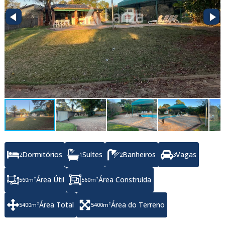
Dormitórios
Suítes
Banheiros
Vagas
2
1
2
3
Área Útil
Área Construída
560
m²
560
m²
Área Total
Área do Terreno
5400
m²
5400
m²