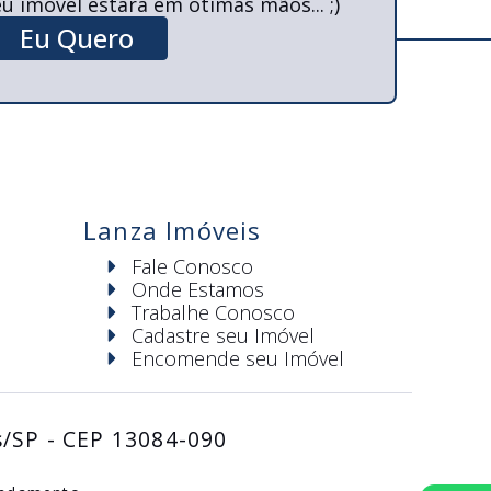
u imóvel estará em ótimas mãos... ;)
Eu Quero
Lanza Imóveis
Fale Conosco
Onde Estamos
Trabalhe Conosco
Cadastre seu Imóvel
Encomende seu Imóvel
Locação e Vendas
s/SP - CEP 13084-090
Adm. de Contratos