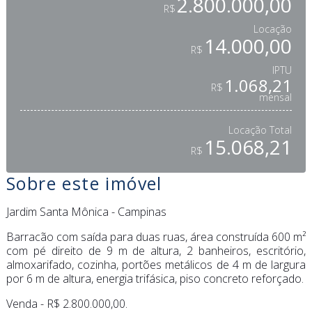
2.800.000,00
R$
Locação
14.000,00
R$
IPTU
1.068,21
R$
mensal
Locação Total
15.068,21
R$
Sobre este imóvel
Jardim Santa Mônica - Campinas
Barracão com saída para duas ruas, área construída 600 m²
com pé direito de 9 m de altura, 2 banheiros, escritório,
almoxarifado, cozinha, portões metálicos de 4 m de largura
por 6 m de altura, energia trifásica, piso concreto reforçado.
Venda - R$ 2.800.000,00.