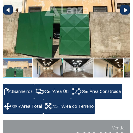
Banheiros
Área Útil
Área Construída
2
600
m²
600
m²
Área Total
Área do Terreno
720
m²
720
m²
Venda