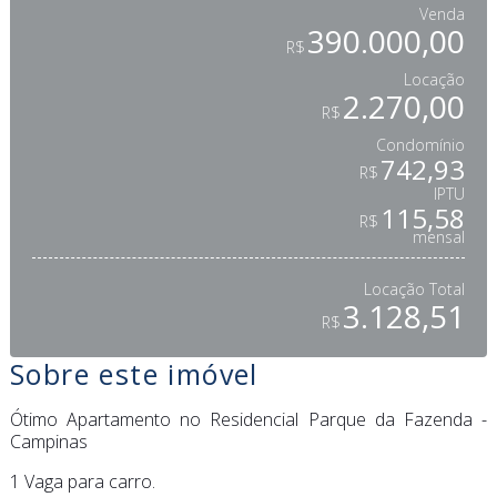
Venda
390.000,00
R$
Locação
2.270,00
R$
Condomínio
742,93
R$
IPTU
115,58
R$
mensal
Locação Total
3.128,51
R$
Sobre este imóvel
Ótimo Apartamento no Residencial Parque da Fazenda -
Campinas
1 Vaga para carro.