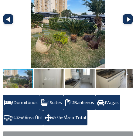
Dormitórios
Suítes
Banheiros
Vagas
3
1
2
1
Área Útil
Área Total
69.32
m²
69.32
m²